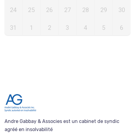
24
25
26
27
28
29
30
31
1
2
3
4
5
6
Andre Gabbay & Associes est un cabinet de syndic
agréé en insolvabilité