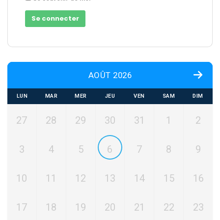
AOÛT 2026
LUN
MAR
MER
JEU
VEN
SAM
DIM
27
28
29
30
31
1
2
3
4
5
6
7
8
9
10
11
12
13
14
15
16
17
18
19
20
21
22
23